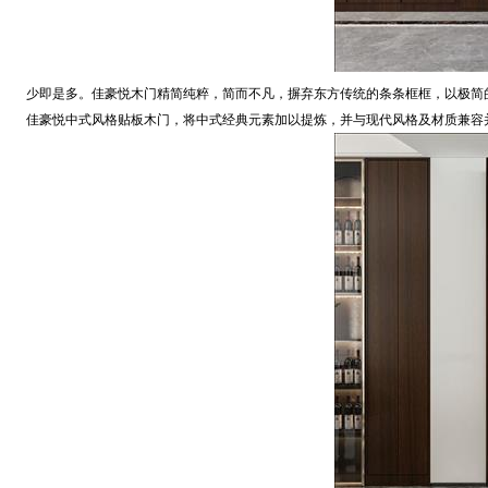
少即是多。佳豪悦木门精简纯粹，简而不凡，摒弃东方传统的条条框框，以极简的
佳豪悦中式风格贴板木门，将中式经典元素加以提炼，并与现代风格及材质兼容并