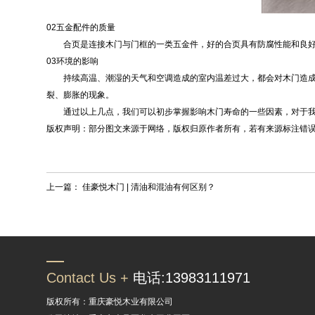
02五金配件的质量
合页是连接木门与门框的一类五金件，好的合页具有防腐性能和良好
03环境的影响
持续高温、潮湿的天气和空调造成的室内温差过大，都会对木门造成损
裂、膨胀的现象。
通过以上几点，我们可以初步掌握影响木门寿命的一些因素，对于我
版权声明：部分图文来源于网络，版权归原作者所有，若有来源标注错
上一篇：
佳豪悦木门 | 清油和混油有何区别？
Contact Us +
电话:13983111971
版权所有：重庆豪悦木业有限公司