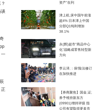
资产”在列
落？
畅谈
津上机:床中国午前涨
超4% 日本津上中国
分部Q1纯利增加
38.1%
奇
永{辉}超市“商品中心
pp
化”战略成零售转型新
，一
方向
李云泽;：保!险法修订
在加快推进
辰
，正
【券商聚焦】国金,证;
。
券予维持新东方
(09901)增持评级 指
公司有望取得更多市