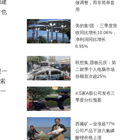
创建
做调整，而非简单套
用
，也
美的集!团:：三季度营
收同比增长10.06%，
净利润同比增长
8.95%
联想集,团杨元庆：第
二财季个人电脑市场
是一
份额首次超25%
探索
独一
4;5家A股公司发布三
季度分红预案
西藏矿—业涨超?7%
公司产品下游六氟磷
酸锂价格上涨