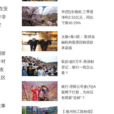
是在安
华{熙}生物前,三季度
并非
净利2.52亿元，同比
下降30.29%
空
太极<集>团：:取得金
融机构股票回购贷款
承诺函
到彼
一对
取款!超5万不.再强制
登记，银行一线怎么
友
看？
社区
银行.理财公司参{与}A
股网下打新，为何仅
有两家“尝鲜”？
故事
【.银河轻工陈柏儒】