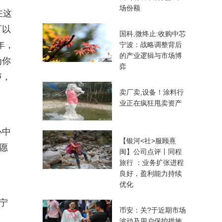
场份额
在这
可以
国科,微终止:收购中芯
年，
宁波：战略调整背后
的产业逻辑与市场博
为你
弈
声，
卖厂卖,设备！涂料行
业正在疯狂甩卖资产
心中
【银河<社>服顾熹
愿
闽】公司点评丨同程
旅行 ：业务扩张进程
良好，盈利能力持续
优化
宁
币安：关?于近期市场
波动及用户保护措施