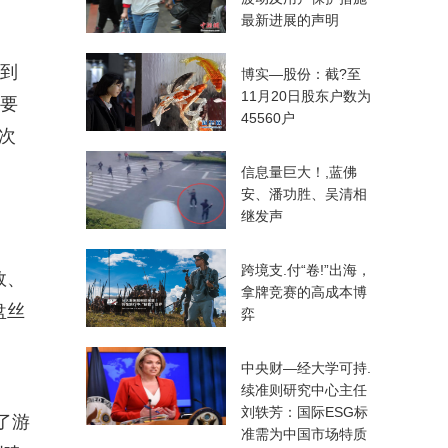
最新进展的声明
，到
博实—股份：截?至
11月20日股东户数为
仅要
45560户
次
信息量巨大！,蓝佛
安、潘功胜、吴清相
继发声
跨境支.付“卷!”出海，
效、
拿牌竞赛的高成本博
盘丝
弈
中央财—经大学可持.
续准则研究中心主任
刘轶芳：国际ESG标
了游
准需为中国市场特质