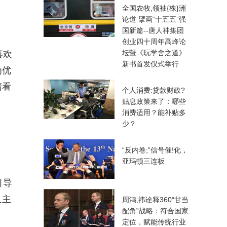
全国农牧,领袖{株}洲
论道 擘画“十五五”强
国新篇--唐人神集团
创业四十周年高峰论
坛暨《玩学舍之道》
喜欢
新书首发仪式举行
为优
睛看
个人消费:贷款财政?
贴息政策来了：哪些
消费适用？能补贴多
少？
“反内卷;”信号催!化，
亚玛顿三连板
引导
人主
周鸿;祎诠释360“甘当
配角”战略：符合国家
定位，赋能传统行业