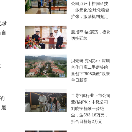
公司点评丨裕同科技
：多元化/全球化稳健
扩张，激励机制充足
记录
股指窄;幅;震荡，板块
当言
切换延续
贝壳研!究<院>：深圳
社
合作门店二手房签约
量创下“905新政”以来
单日新高
半导?体行业上市公司
的
董{秘}PK：中微公司
，最
刘晓宇薪酬一骑绝
尘，达583.18万元，
折合日薪超2万元