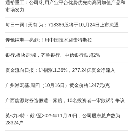
通裕重工：公司!利用产业平台优势优先向高附加值产品和
市场发力
每日一词 | 天有.为：718386股将于10;月24日上市流通
奔驰纯电—亮剑;！用中国技术迎击特斯拉
银行.板块走弱!，齐鲁银行、中信银行跌超2%
资金流向日报：沪指涨.1.36%，277.24亿资金净流入
广州潮宏基.周四（10月16日）黄金价格1247元/克
广西能源财务造假遭—索赔，10名投资者一审败诉引争议
英<力>特：截?至2025年11月20日，公司股东总户数为
28324户