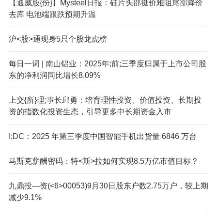
【通威股{份}】Mysteel日报：硅片头部挺价难阻尾部降价
去库 电池端跟跌预期升温
沪<股>通现身5只个股龙虎榜
每日一词 | 南山铝业：2025年;前;三季度归属于上市公司股
东的净利润同比增长8.09%
上交{所}理;事长邱勇：培育理性投资、价值投资、长期投
资的指数化投资生态，引导更多中长期资金入市
I;DC：2025 年第三季度中国智能手机出货量 6846 万台
马斯克薪酬密码：特<斯>拉如何实现8.5万亿市值目标？
九鼎投—资(<6>00053)9月30日股东户数2.75万户，较上期
减少9.1%