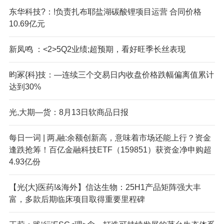
东华科技?：!负责扎布耶盐湖碳酸锂项目运营 合同价格
10.69亿元
新凤鸣 ：<2>5Q2业绩;超预期，看好旺季长丝表现
昀冢{科}技：—连续三个交易日内收盘价格跌幅偏离值累计
达到30%
光,大期—货：8月13日软商品日报
每日一词 | 两,融:余额创新高，意味着市场还能上行？资金
逢跌抢筹！百亿金融科技ETF（159851）获资金净申购超
4.93亿份
【光{大}医药!&海外】信达生物：25H1产品矩阵强大丰
富，多款后期临床项目取得重要里程碑