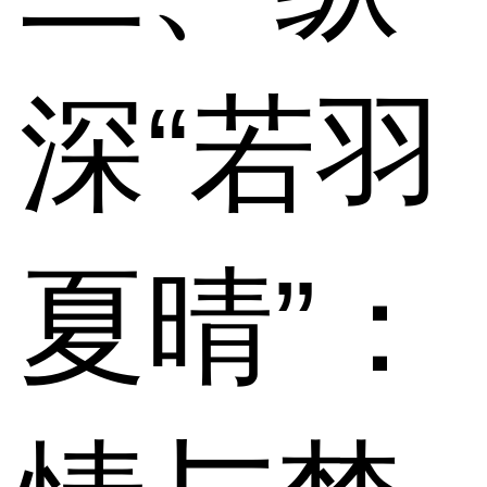
深“若羽
夏晴”：