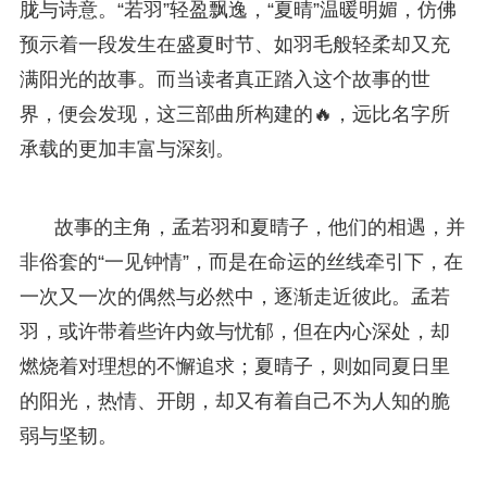
胧与诗意。“若羽”轻盈飘逸，“夏晴”温暖明媚，仿佛
预示着一段发生在盛夏时节、如羽毛般轻柔却又充
满阳光的故事。而当读者真正踏入这个故事的世
界，便会发现，这三部曲所构建的🔥，远比名字所
承载的更加丰富与深刻。
故事的主角，孟若羽和夏晴子，他们的相遇，并
非俗套的“一见钟情”，而是在命运的丝线牵引下，在
一次又一次的偶然与必然中，逐渐走近彼此。孟若
羽，或许带着些许内敛与忧郁，但在内心深处，却
燃烧着对理想的不懈追求；夏晴子，则如同夏日里
的阳光，热情、开朗，却又有着自己不为人知的脆
弱与坚韧。