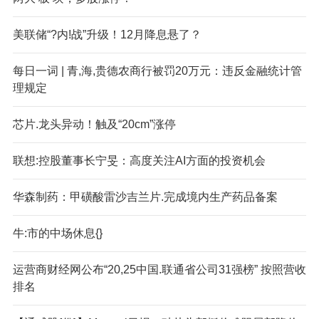
美联储“?内!战”升级！12月降息悬了？
每日一词 | 青,海,贵德农商行被罚20万元：违反金融统计管
理规定
芯片.龙头异动！触及“20cm”涨停
联想:控股董事长宁旻：高度关注AI方面的投资机会
华森制药：甲磺酸雷沙吉兰片.完成境内生产药品备案
牛:市的中场休息{}
运营商财经网公布“20,25中国.联通省公司31强榜” 按照营收
排名