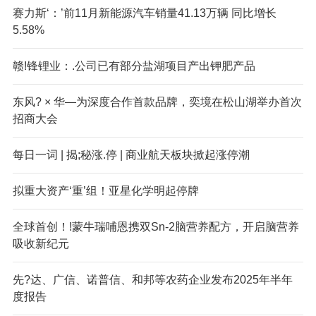
赛力斯‘：’前11月新能源汽车销量41.13万辆 同比增长
5.58%
赣!锋锂业：.公司已有部分盐湖项目产出钾肥产品
东风? × 华—为深度合作首款品牌，奕境在松山湖举办首次
招商大会
每日一词 | 揭;秘涨.停 | 商业航天板块掀起涨停潮
拟重大资产‘重’组！亚星化学明起停牌
全球首创！!蒙牛瑞哺恩携双Sn-2脑营养配方，开启脑营养
吸收新纪元
先?达、广信、诺普信、和邦等农药企业发布2025年半年
度报告