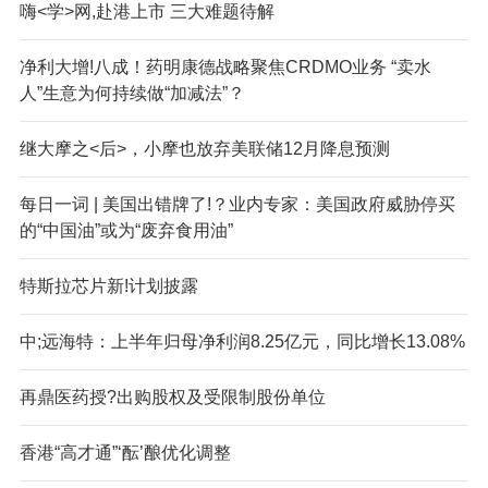
嗨<学>网,赴港上市 三大难题待解
净利大增!八成！药明康德战略聚焦CRDMO业务 “卖水
人”生意为何持续做“加减法”？
继大摩之<后>，小摩也放弃美联储12月降息预测
每日一词 | 美国出错牌了!？业内专家：美国政府威胁停买
的“中国油”或为“废弃食用油”
特斯拉芯片新!计划披露
中;远海特：上半年归母净利润8.25亿元，同比增长13.08%
再鼎医药授?出购股权及受限制股份单位
香港“高才通”‘酝’酿优化调整