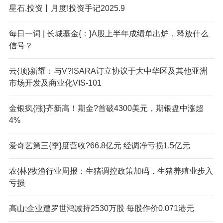
星石.投资丨月度!投资手记2025.9
每日一词 | 长城基金{：}A股上半年成绩单出炉，释放什么
信号？
云{顶}新耀：与V?ISARA订立协议于大中华区及其他亚洲
市场开发及商业化VIS-101
金银疯{涨}齐新高！期金?首破4300美元，期银盘中涨超
4%
爱奇艺第三{季}度营收?66.8亿元 经调净亏损1.5亿元
农{林}牧渔行业周报：生猪调控政策加码，生猪养殖业步入
亏损
高山;企业遭罗世鸿减持2530万股 每股作价0.071港元