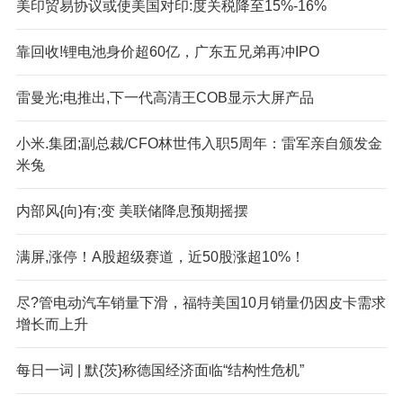
美印贸易协议或使美国对印:度关税降至15%-16%
靠回收!锂电池身价超60亿，广东五兄弟再冲IPO
雷曼光;电推出,下一代高清王COB显示大屏产品
小米.集团;副总裁/CFO林世伟入职5周年：雷军亲自颁发金
米兔
内部风{向}有;变 美联储降息预期摇摆
满屏,涨停！A股超级赛道，近50股涨超10%！
尽?管电动汽车销量下滑，福特美国10月销量仍因皮卡需求
增长而上升
每日一词 | 默{茨}称德国经济面临“结构性危机”