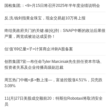
国检集团;：<9>月15日将召开2025年半年度业绩说明会
反.洗.钱剑指黄金珠宝，现金交易超10万将上报
终结美政府关门的关键.催{化}剂：SNAP中断的政治后果很
严重，两党或被迫达成妥协！
估‘值’69亿量<子>计算商企冲刺A股备案
创胜集团?宣—布任命Tyler Marciniak先生担任资本市场、
投资者关系及企业传播高级副总裁
周五热门中概<多>数上涨—，富途控股涨4.51%，贝壳跌
3.09%
11{月}27日美股成交额前20：特斯拉Robotaxi将取消安全
员