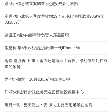
路<桥>信息被立案调查 受损投资者可索赔
圣晖<集>成第三季度营收增59.4% 净利润同比增93.9%至
3318万元
建设工<业>内部审计负责人郑燕辞职
消息称;苹<果>将推迟推出新一代iPhone Air
迈瑞!港股再‘上’市：蓄力还是续命？营收、净利依然处在双
降的颓势
光<大>期货：10月23日矿钢煤焦日报
T;ikTok拟{斥}资91亿美元在巴西建设数据中心
每日一词 | 誉衡药业：安.脑丸主要应用场景在医院