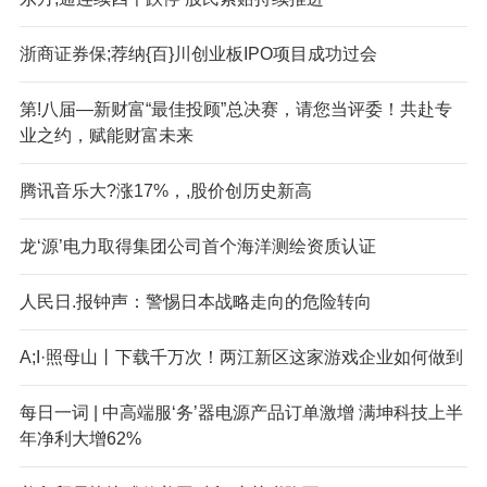
浙商证券保;荐纳{百}川创业板IPO项目成功过会
第!八届—新财富“最佳投顾”总决赛，请您当评委！共赴专
业之约，赋能财富未来
腾讯音乐大?涨17%，,股价创历史新高
龙‘源’电力取得集团公司首个海洋测绘资质认证
人民日.报钟声：警惕日本战略走向的危险转向
A;I·照母山丨下载千万次！两江新区这家游戏企业如何做到
每日一词 | 中高端服‘务’器电源产品订单激增 满坤科技上半
年净利大增62%