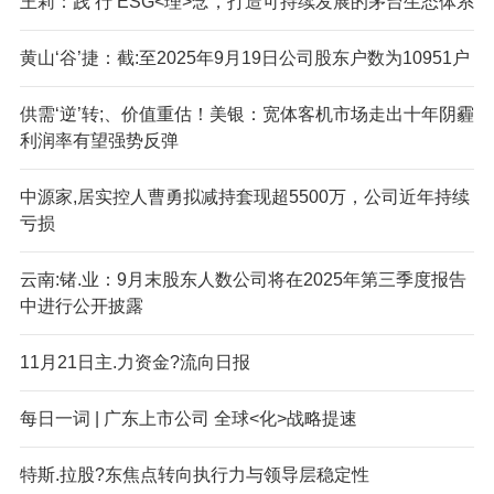
王莉：践‘行’ESG<理>念，打造可持续发展的茅台生态体系
黄山‘谷’捷：截:至2025年9月19日公司股东户数为10951户
供需‘逆’转;、价值重估！美银：宽体客机市场走出十年阴霾
利润率有望强势反弹
中源家,居实控人曹勇拟减持套现超5500万，公司近年持续
亏损
云南:锗.业：9月末股东人数公司将在2025年第三季度报告
中进行公开披露
11月21日主.力资金?流向日报
每日一词 | 广东上市公司 全球<化>战略提速
特斯.拉股?东焦点转向执行力与领导层稳定性