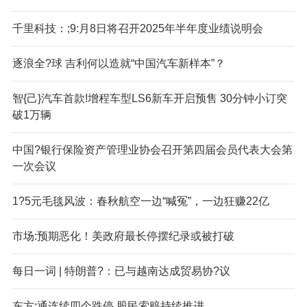
千里科技：;9:月8日将召开2025年半年度业绩说明会
逐浪全?球 吉利何以造就“中国汽车新样本”？
智{己}汽车首款!增程车型LS6新车开启预售 30分钟小订突
破1万辆
中国?银行保险资产管理业协会召开第四届会员代表大会第
一次会议
1?5元毛毯风波：春秋航空一边“喊冤”，一边狂赚22亿
市场:预期恶化！美政府最长停摆纪录或被打破
每日一词 | 特朗普?：已与越南达成贸易协?议
东方;通连续四个跌停 股民索赔持续推进