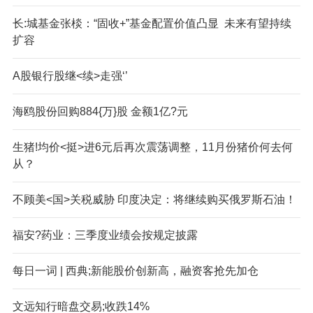
长:城基金张棪：“固收+”基金配置价值凸显 未来有望持续
扩容
A股银行股继<续>走强‘’
海鸥股份回购884{万}股 金额1亿?元
生猪!均价<挺>进6元后再次震荡调整，11月份猪价何去何
从？
不顾美<国>关税威胁 印度决定：将继续购买俄罗斯石油！
福安?药业：三季度业绩会按规定披露
每日一词 | 西典;新能股价创新高，融资客抢先加仓
文远知行暗盘交易;收跌14%