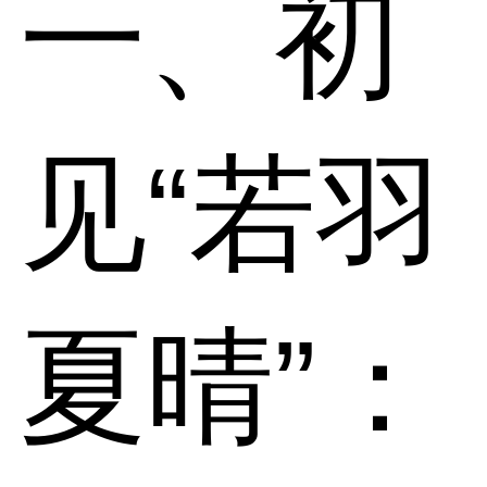
一、初
见“若羽
夏晴”：